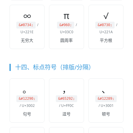
∞
π
√
/
/
/
&#8734;
&#960;
&#8730;
U+221E
U+03C0
U+221A
无穷大
圆周率
平方根
十四、标点符号（排版/分隔）
。
，
、
&#12290;
&#65292;
&#12289;
/ U+3002
/ U+FF0C
/ U+3001
句号
逗号
顿号