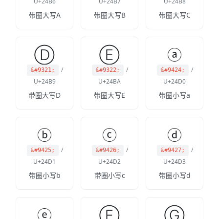
U+24B6
U+24B7
U+24B8
带圈大写A
带圈大写B
带圈大写C
Ⓓ
Ⓔ
ⓐ
/
/
/
&#9321;
&#9322;
&#9424;
U+24B9
U+24BA
U+24D0
带圈大写D
带圈大写E
带圈小写a
ⓑ
ⓒ
ⓓ
/
/
/
&#9425;
&#9426;
&#9427;
U+24D1
U+24D2
U+24D3
带圈小写b
带圈小写c
带圈小写d
ⓔ
Ⓕ
Ⓖ