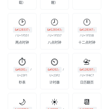
载）
醒）
🕑
🕗
🕛
&#128337;
&#128343;
&#128347;
/ U+1F551
/ U+1F557
/ U+1F55B
两点时钟
八点时钟
十二点时钟
⏱
⏲
📇
/
/
&#9201;
&#9202;
&#128207;
U+23F1
U+23F2
/ U+1F4C7
秒表
计时器
日历翻页
🌙
☀
📆