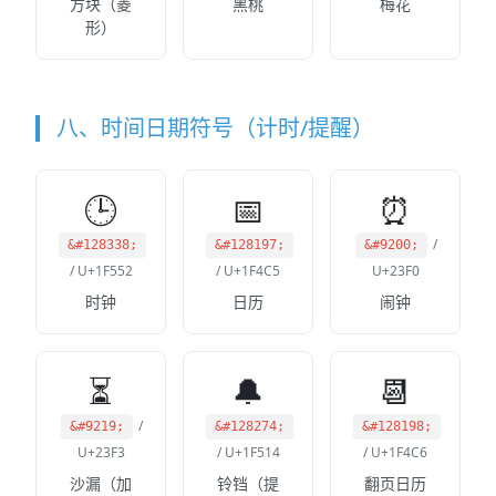
方块（菱
黑桃
梅花
形）
八、时间日期符号（计时/提醒）
🕒
📅
⏰
/
&#128338;
&#128197;
&#9200;
/ U+1F552
/ U+1F4C5
U+23F0
时钟
日历
闹钟
⏳
🔔
📆
/
&#9219;
&#128274;
&#128198;
U+23F3
/ U+1F514
/ U+1F4C6
沙漏（加
铃铛（提
翻页日历