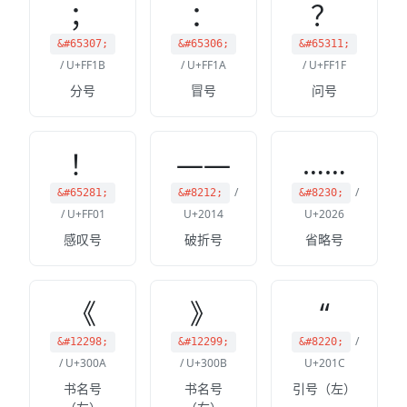
；
：
？
&#65307;
&#65306;
&#65311;
/ U+FF1B
/ U+FF1A
/ U+FF1F
分号
冒号
问号
！
——
……
/
/
&#65281;
&#8212;
&#8230;
/ U+FF01
U+2014
U+2026
感叹号
破折号
省略号
《
》
“
/
&#12298;
&#12299;
&#8220;
/ U+300A
/ U+300B
U+201C
书名号
书名号
引号（左）