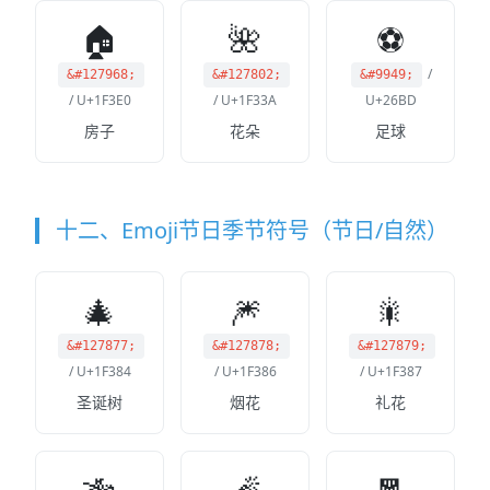
🏠
🌺
⚽
/
&#127968;
&#127802;
&#9949;
/ U+1F3E0
/ U+1F33A
U+26BD
房子
花朵
足球
十二、Emoji节日季节符号（节日/自然）
🎄
🎆
🎇
&#127877;
&#127878;
&#127879;
/ U+1F384
/ U+1F386
/ U+1F387
圣诞树
烟花
礼花