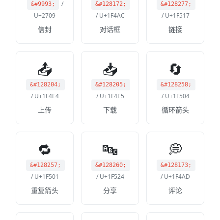
/
&#9993;
&#128172;
&#128277;
U+2709
/ U+1F4AC
/ U+1F517
信封
对话框
链接
📤
📥
🔄
&#128204;
&#128205;
&#128258;
/ U+1F4E4
/ U+1F4E5
/ U+1F504
上传
下载
循环箭头
🔁
🔤
💭
&#128257;
&#128260;
&#128173;
/ U+1F501
/ U+1F524
/ U+1F4AD
重复箭头
分享
评论