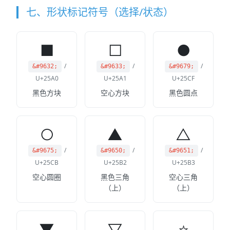
七、形状标记符号（选择/状态）
■
□
●
/
/
/
&#9632;
&#9633;
&#9679;
U+25A0
U+25A1
U+25CF
黑色方块
空心方块
黑色圆点
○
▲
△
/
/
/
&#9675;
&#9650;
&#9651;
U+25CB
U+25B2
U+25B3
空心圆圈
黑色三角
空心三角
（上）
（上）
▼
▽
⭐