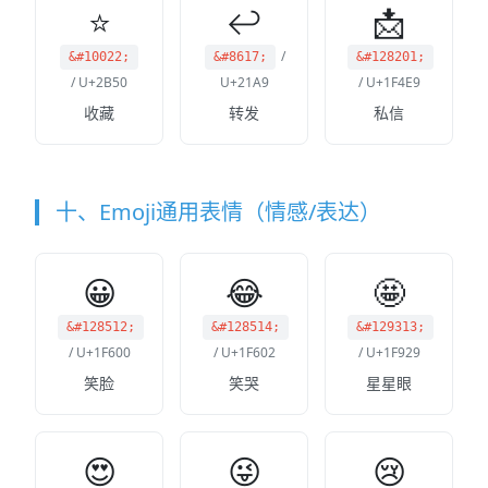
⭐
↩
📩
/
&#10022;
&#8617;
&#128201;
/ U+2B50
U+21A9
/ U+1F4E9
收藏
转发
私信
十、Emoji通用表情（情感/表达）
😀
😂
🤩
&#128512;
&#128514;
&#129313;
/ U+1F600
/ U+1F602
/ U+1F929
笑脸
笑哭
星星眼
😍
😜
😢