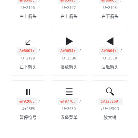
/
/
/
&#8598;
&#8599;
&#8600;
U+2196
U+2197
U+2198
左上箭头
右上箭头
右下箭头
↙
▶
◀
/
/
/
&#8601;
&#9654;
&#9664;
U+2199
U+25B6
U+25C0
左下箭头
播放箭头
后退箭头
⏸
☰
🔍
/
/
&#9208;
&#9776;
&#128269;
U+23F8
U+2630
/ U+1F50D
暂停符号
汉堡菜单
放大镜