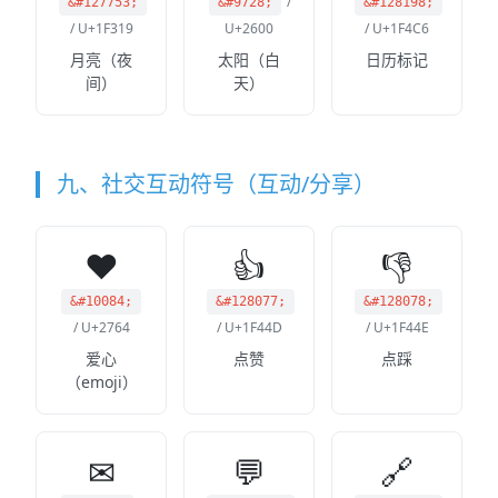
/
&#127753;
&#9728;
&#128198;
/ U+1F319
U+2600
/ U+1F4C6
月亮（夜
太阳（白
日历标记
间）
天）
九、社交互动符号（互动/分享）
❤️
👍
👎
&#10084;
&#128077;
&#128078;
/ U+2764
/ U+1F44D
/ U+1F44E
爱心
点赞
点踩
（emoji）
✉
💬
🔗