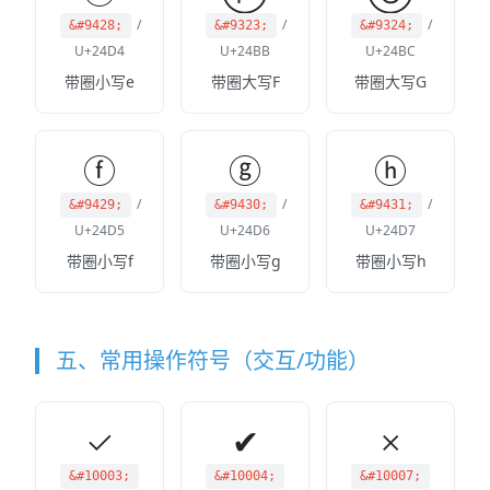
/
/
/
&#9428;
&#9323;
&#9324;
U+24D4
U+24BB
U+24BC
带圈小写e
带圈大写F
带圈大写G
ⓕ
ⓖ
ⓗ
/
/
/
&#9429;
&#9430;
&#9431;
U+24D5
U+24D6
U+24D7
带圈小写f
带圈小写g
带圈小写h
五、常用操作符号（交互/功能）
✓
✔
✗
&#10003;
&#10004;
&#10007;