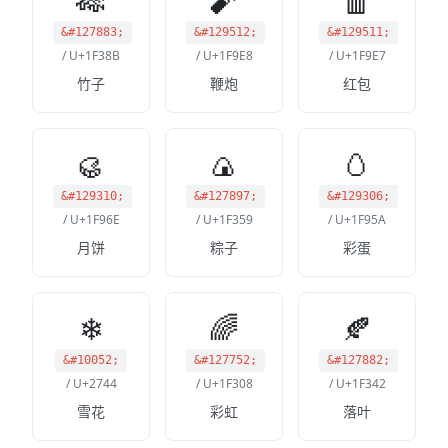
🎋
🧨
🧧
&#127883;
&#129512;
&#129511;
/ U+1F38B
/ U+1F9E8
/ U+1F9E7
竹子
鞭炮
红包
🥮
🍙
🥚
&#129310;
&#127897;
&#129306;
/ U+1F96E
/ U+1F359
/ U+1F95A
月饼
粽子
彩蛋
❄
🌈
🍂
&#10052;
&#127752;
&#127882;
/ U+2744
/ U+1F308
/ U+1F342
雪花
彩虹
落叶