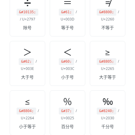
➗
＝
≠
/
/
&#10135;
&#61;
&#8800;
/ U+2797
U+003D
U+2260
除号
等于号
不等于
＞
＜
≥
/
/
/
&#62;
&#60;
&#8805;
U+003E
U+003C
U+2265
大于号
小于号
大于等于
≤
％
‰
/
/
/
&#8804;
&#37;
&#8240;
U+2264
U+0025
U+2030
小于等于
百分号
千分号