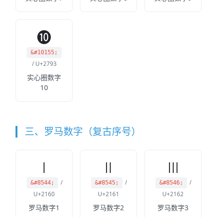
➓
&#10155;
/ U+2793
实心圈数字
10
三、罗马数字（复古序号）
Ⅰ
Ⅱ
Ⅲ
/
/
/
&#8544;
&#8545;
&#8546;
U+2160
U+2161
U+2162
罗马数字1
罗马数字2
罗马数字3