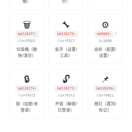
醒）
示）
🗑
🔧
⚙
/
&#128477;
&#128270;
&#9889;
/ U+1F5D1
/ U+1F527
U+2699
垃圾桶（删
扳手（设置/
齿轮（配置/
除/清空）
工具）
设置）
🔒
🔓
📌
&#128274;
&#128275;
&#128204;
/ U+1F512
/ U+1F513
/ U+1F4CC
锁（加密/未
开锁（解密/
图钉（置顶/
登录）
已登录）
标记）