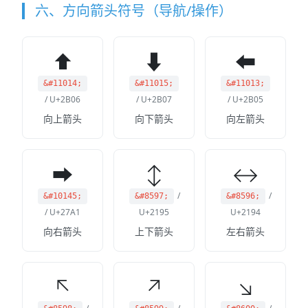
六、方向箭头符号（导航/操作）
⬆
⬇
⬅
&#11014;
&#11015;
&#11013;
/ U+2B06
/ U+2B07
/ U+2B05
向上箭头
向下箭头
向左箭头
➡
↕
↔
/
/
&#10145;
&#8597;
&#8596;
/ U+27A1
U+2195
U+2194
向右箭头
上下箭头
左右箭头
↖
↗
↘