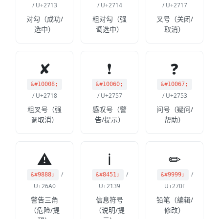
/ U+2713
/ U+2714
/ U+2717
对勾（成功/
粗对勾（强
叉号（关闭/
选中）
调选中）
取消）
✘
❗
❓
&#10008;
&#10060;
&#10067;
/ U+2718
/ U+2757
/ U+2753
粗叉号（强
感叹号（警
问号（疑问/
调取消）
告/提示）
帮助）
⚠
ℹ
✏
/
/
/
&#9888;
&#8451;
&#9999;
U+26A0
U+2139
U+270F
警告三角
信息符号
铅笔（编辑/
（危险/提
（说明/提
修改）