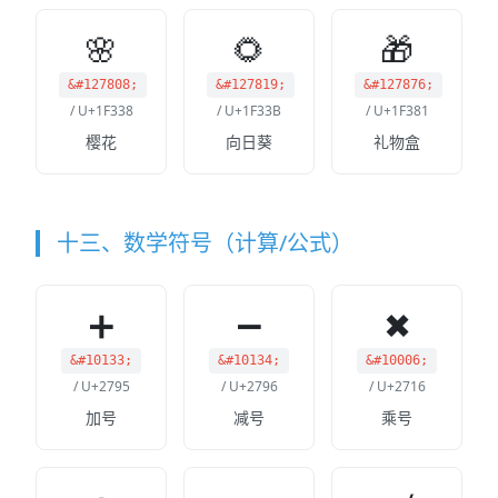
🌸
🌻
🎁
&#127808;
&#127819;
&#127876;
/ U+1F338
/ U+1F33B
/ U+1F381
樱花
向日葵
礼物盒
十三、数学符号（计算/公式）
➕
➖
✖
&#10133;
&#10134;
&#10006;
/ U+2795
/ U+2796
/ U+2716
加号
减号
乘号