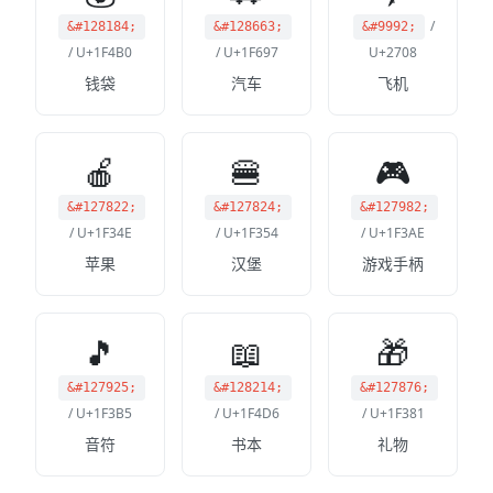
/
&#128184;
&#128663;
&#9992;
/ U+1F4B0
/ U+1F697
U+2708
钱袋
汽车
飞机
🍎
🍔
🎮
&#127822;
&#127824;
&#127982;
/ U+1F34E
/ U+1F354
/ U+1F3AE
苹果
汉堡
游戏手柄
🎵
📖
🎁
&#127925;
&#128214;
&#127876;
/ U+1F3B5
/ U+1F4D6
/ U+1F381
音符
书本
礼物