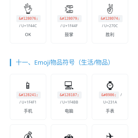
👌
👏
✌️
&#128076;
&#128079;
&#128074;
/ U+1F44C
/ U+1F44F
/ U+270C
OK
鼓掌
胜利
十一、Emoji物品符号（生活/物品）
📱
💻
⌚
/
&#128241;
&#128187;
&#8986;
/ U+1F4F1
/ U+1F4BB
U+231A
手机
电脑
手表
💰
🚗
✈️