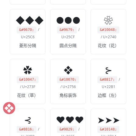
◆◆◆
●●●
❀
/
/
&#9670;
&#9679;
&#10048;
U+25C6
U+25CF
/ U+2740
菱形分隔
圆点分隔
花纹（花）
✿
❖
⊱
/
&#10047;
&#10070;
&#8817;
/ U+273F
/ U+2756
U+22B1
花纹（草）
角标装饰
边框（左）
❖
⊰
♥♥♥
➤➤➤
/
/
&#8816;
&#9829;
&#10148;